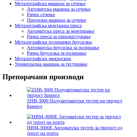
Металографска машина за сечење
Автоматска машина за сечење
Рачно сечење
Прецизна машина за сечење
Металографска монтажна преса
Автоматска преса за монтирање
Рачна преса за прицврстување
Металографски полирачки брусилки
Автоматска брусилка за полирање
Рачна брусилка за полирање
Металографски микроскоп
Универзална машина за тестирање
Препорачани производи
ZHB-3000 Полуавтоматски тестер на тврдост
Бринел
HBM-3000E Автоматски тестер за тврдост од
типот на порта