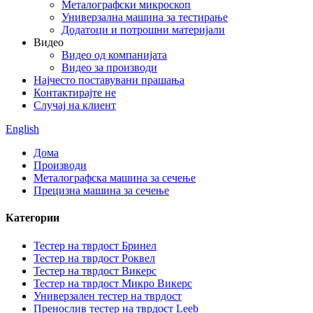
Металографски микроскоп
Универзална машина за тестирање
Додатоци и потрошни материјали
Видео
Видео од компанијата
Видео за производи
Најчесто поставувани прашања
Контактирајте не
Случај на клиент
English
Дома
Производи
Металографска машина за сечење
Прецизна машина за сечење
Категории
Тестер на тврдост Бринел
Тестер на тврдост Роквел
Тестер на тврдост Викерс
Тестер на тврдост Микро Викерс
Универзален тестер на тврдост
Пренослив тестер на тврдост Leeb