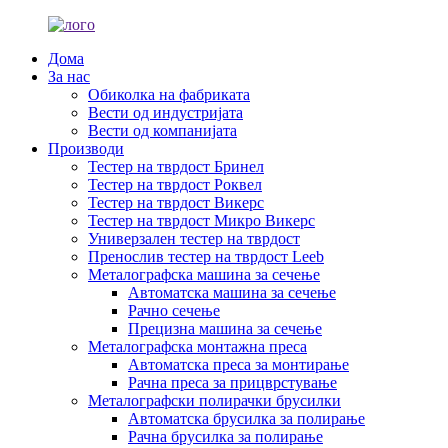
Дома
За нас
Обиколка на фабриката
Вести од индустријата
Вести од компанијата
Производи
Тестер на тврдост Бринел
Тестер на тврдост Роквел
Тестер на тврдост Викерс
Тестер на тврдост Микро Викерс
Универзален тестер на тврдост
Пренослив тестер на тврдост Leeb
Металографска машина за сечење
Автоматска машина за сечење
Рачно сечење
Прецизна машина за сечење
Металографска монтажна преса
Автоматска преса за монтирање
Рачна преса за прицврстување
Металографски полирачки брусилки
Автоматска брусилка за полирање
Рачна брусилка за полирање