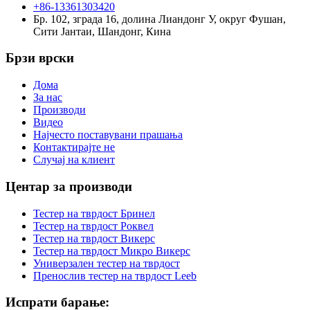
+86-13361303420
Бр. 102, зграда 16, долина Лиандонг У, округ Фушан,
Сити Јантаи, Шандонг, Кина
Брзи врски
Дома
За нас
Производи
Видео
Најчесто поставувани прашања
Контактирајте не
Случај на клиент
Центар за производи
Тестер на тврдост Бринел
Тестер на тврдост Роквел
Тестер на тврдост Викерс
Тестер на тврдост Микро Викерс
Универзален тестер на тврдост
Пренослив тестер на тврдост Leeb
Испрати барање: