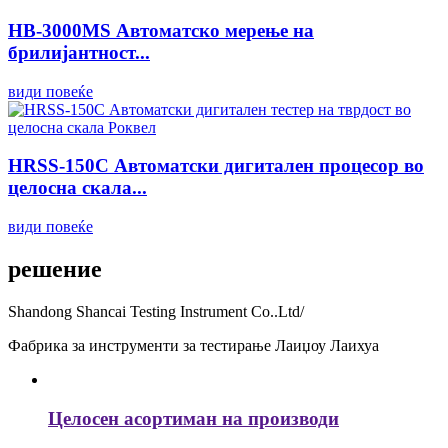
HB-3000MS Автоматско мерење на
брилијантност...
види повеќе
HRSS-150C Автоматски дигитален процесор во
целосна скала...
види повеќе
решение
Shandong Shancai Testing Instrument Co..Ltd/
Фабрика за инструменти за тестирање Лаиџоу Лаихуа
Целосен асортиман на производи