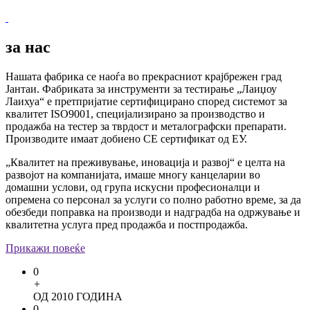
за нас
Нашата фабрика се наоѓа во прекрасниот крајбрежен град
Јантаи. Фабриката за инструменти за тестирање „Лаиџоу
Лаихуа“ е претпријатие сертифицирано според системот за
квалитет ISO9001, специјализирано за производство и
продажба на тестер за тврдост и металографски препарати.
Производите имаат добиено CE сертификат од ЕУ.
„Квалитет на преживување, иновација и развој“ е целта на
развојот на компанијата, имаше многу канцеларии во
домашни услови, од група искусни професионалци и
опремена со персонал за услуги со полно работно време, за да
обезбеди поправка на производи и надградба на одржување и
квалитетна услуга пред продажба и постпродажба.
Прикажи повеќе
0
+
ОД 2010 ГОДИНА
0