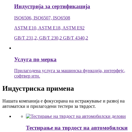
Индустрија за сертификација
ISO6506, ISO6507, ISO6508
ASTM E10, ASTM E18, ASTM E92
GB/T 231,2, GB/T 230,2 GB/T 4340,2
Услуга по мерка
Прилагодена услуга за машинска функција, интерфејс,
софтвер итн.
Индустриска примена
Нашата компанија е фокусирана на истражување и развој на
автоматски и прилагодени тестери за тврдост.
Тестирање на тврдост на автомобилски