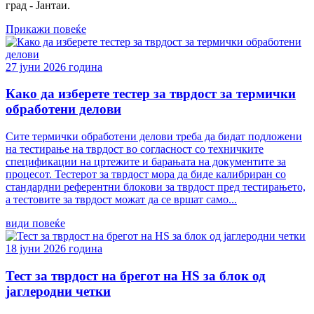
град - Јантаи.
Прикажи повеќе
27 јуни 2026 година
Како да изберете тестер за тврдост за термички
обработени делови
Сите термички обработени делови треба да бидат подложени
на тестирање на тврдост во согласност со техничките
спецификации на цртежите и барањата на документите за
процесот. Тестерот за тврдост мора да биде калибриран со
стандардни референтни блокови за тврдост пред тестирањето,
а тестовите за тврдост можат да се вршат само...
види повеќе
18 јуни 2026 година
Тест за тврдост на брегот на HS за блок од
јаглеродни четки