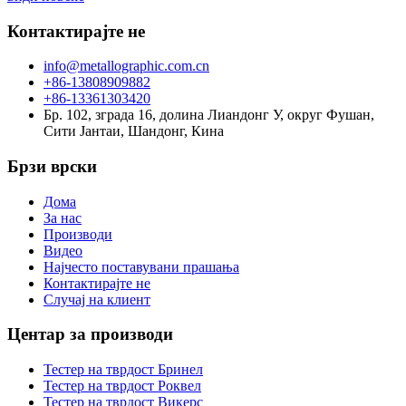
Контактирајте не
info@metallographic.com.cn
+86-13808909882
+86-13361303420
Бр. 102, зграда 16, долина Лиандонг У, округ Фушан,
Сити Јантаи, Шандонг, Кина
Брзи врски
Дома
За нас
Производи
Видео
Најчесто поставувани прашања
Контактирајте не
Случај на клиент
Центар за производи
Тестер на тврдост Бринел
Тестер на тврдост Роквел
Тестер на тврдост Викерс