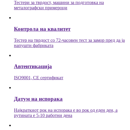
Тестери за тврдост, машини за подготовка на
металографски примероци
Контрола на квалитет
Тестер на тврдост со 72-часовен тест за замор пред да ја
напушти фабриката
Автентикација
ISO9001, CE сертификат
Датум на испорака
Најкраткиот рок на испорака е во рок од еден ден, а
рутината е 5-10 работни дена