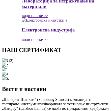
Лабораторија за истражување на
материјали
види повеќе >>
Електронска индустрија
види повеќе >>
НАШ СЕРТИФИКАТ
Вести и настани
„Шандонг Шанкаи“ (Shandong Shancai) компанија за
тестирање инструменти/Фабриката за тестирање инструменти
„Лаиџоу“ (Laizhou Laihua) се наоѓа во прекрасниот крајбрежен