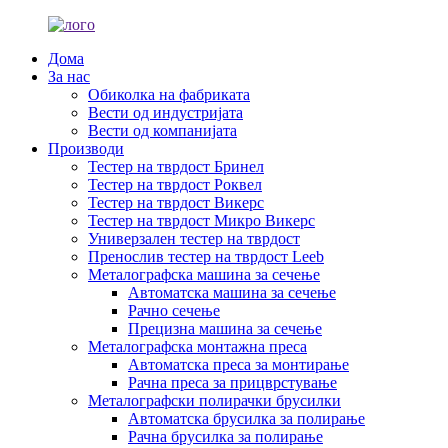
Дома
За нас
Обиколка на фабриката
Вести од индустријата
Вести од компанијата
Производи
Тестер на тврдост Бринел
Тестер на тврдост Роквел
Тестер на тврдост Викерс
Тестер на тврдост Микро Викерс
Универзален тестер на тврдост
Пренослив тестер на тврдост Leeb
Металографска машина за сечење
Автоматска машина за сечење
Рачно сечење
Прецизна машина за сечење
Металографска монтажна преса
Автоматска преса за монтирање
Рачна преса за прицврстување
Металографски полирачки брусилки
Автоматска брусилка за полирање
Рачна брусилка за полирање