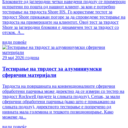
Блоковите од јаглеродни четки наведени подолу се примероци
испратени по пошта од нашиот клиент, за кои е потребно
тестирање на тврдоста Shore HS. Го користиме тестот за
тврдост Shore прикажан погоре за да спроведеме тестирање на
тврдоста на примероците на клиентот. Овој тест за тврдост
Shore за јаглеродни блокови е динамичен тест за тврдост со
отскок. А...
види повеќе
29 мај 2026 година
Тестирање на тврдост за алуминиумски
сферични материјали
Тврдоста на површината на конвенционалните сферични
обработени парчиња може директно да се измери со тестер на
тврдост Rockwell (видете ја сликата подолу). Сепак, за мали
сферични обработени парчиња (како што е прикажано на
сликата подолу), директното тестирање е попречено од
нивната мала големина и тешкото позиционирање. Како
можеме да...
види повеќе