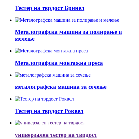
Тестер на тврдост Бринел
Металографска машина за полирање и
мелење
Металографска монтажна преса
металографска машина за сечење
Тестер на тврдост Роквел
универзален тестер на тврдост